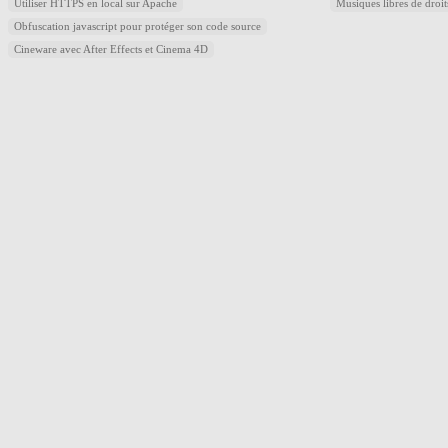
Utiliser HTTPS en local sur Apache
Musiques libres de droi
Obfuscation javascript pour protéger son code source
Cineware avec After Effects et Cinema 4D