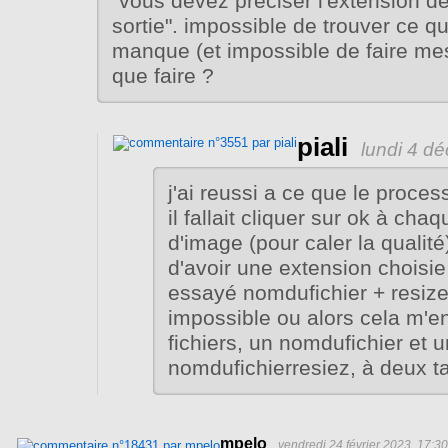
"vous devez preciser l'extension de
sortie". impossible de trouver ce q
manque (et impossible de faire me
que faire ?
piali
lundi 4 d
j'ai reussi a ce que le proce
il fallait cliquer sur ok à ch
d'image (pour caler la qualité
d'avoir une extension choisie 
essayé nomdufichier + resize
impossible ou alors cela m'en
fichiers, un nomdufichier et u
nomdufichierresiez, à deux tai
mpelo
vendredi 24 février 2023, 17:30