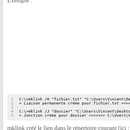
Exemple :
1
C:\>mklink /H "fichier.txt" "C:\Users\Vincent\D
2
> Liaison permanente créée pour fichier.txt <<=
3
4
C:\>mklink /J "dossier" "C:\Users\Vincent\Deskt
5
> Jonction créée pour dossier <<===>> C:\Users\
mklink créé le lien dans le répertoire courant (ici :