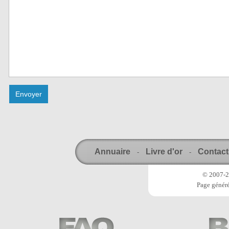
Annuaire
Livre d'or
Contact
-
-
© 2007-20
Page généré