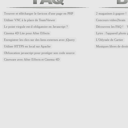
Trouver et télécharger le favicon d'une page en PHP
2 magazines à gagner !
Utiliser VNC à la place de TeamViewer
Concours video2brain
Le point virgule est-il obligatoire en Javascript ?
Découvrez les FAQ !
Cinema 4D Lite pour After Effects
Lytro : l'appareil photo
Enregistrer les clics sur des liens externes avec jQuery
L'Odyssée de Cartier
Utiliser HTTPS en local sur Apache
Musiques libres de droi
Obfuscation javascript pour protéger son code source
Cineware avec After Effects et Cinema 4D