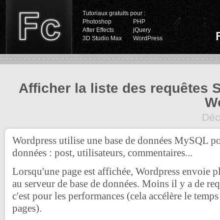
Tutoriaux gratuits pour :
Photoshop
PHP
After Effects
jQuery
3D Studio Max
WordPress
Afficher la liste des requêtes
W
Déc
Wordpress utilise une base de données MySQL pou
données : post, utilisateurs, commentaires...
Lorsqu'une page est affichée, Wordpress envoie p
au serveur de base de données. Moins il y a de r
c'est pour les performances (cela accélère le temp
pages).