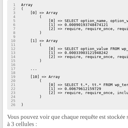
1
Array
2
(
3
[0] => Array
4
(
5
[0] => SELECT option_name, option_
6
[1] => 0.00090193748474121
7
[2] => require, require_once, requ
8
)
9
10
[1] => Array
11
(
12
[0] => SELECT option_value FROM wp
13
[1] => 0.00033903121948242
14
[2] => require, require_once, requ
15
)
16
17
...
18
19
[10] => Array
20
(
21
[0] => SELECT t.*, tt.* FROM wp_te
22
[1] => 0.00679612159729
23
[2] => require, require_once, incl
24
)
25
26
)
Vous pouvez voir que chaque requête est stockée 
à 3 cellules :