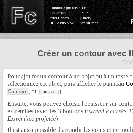
Tutoriaux gratuits pour :
Photoshop
PHP
After Effects
jQuery
3D Studio Max
WordPress
Créer un contour avec Il
Déc
Pour ajouter un contour à un objet ou à un texte da
sélectionnez cet objet, puis afficher le panneau
Co
, ou
).
Contour
Ctrl + F10
Ensuite, vous pouvez choisir l'épaisseur sur contou
extrémités (avec les 3 boutons
Extrémité carrée
,
E
Extrémitée projetée
)
Il est aussi possible d'arrondir les coins et de mod