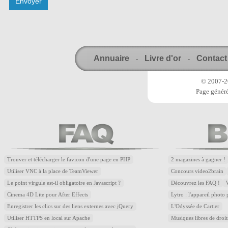
Annuaire
Livre d'or
Contact
-
-
© 2007-20
Page généré
Trouver et télécharger le favicon d'une page en PHP
2 magazines à gagner !
Utiliser VNC à la place de TeamViewer
Concours video2brain
Le point virgule est-il obligatoire en Javascript ?
Découvrez les FAQ !
Cinema 4D Lite pour After Effects
Lytro : l'appareil photo
Enregistrer les clics sur des liens externes avec jQuery
L'Odyssée de Cartier
Utiliser HTTPS en local sur Apache
Musiques libres de droi