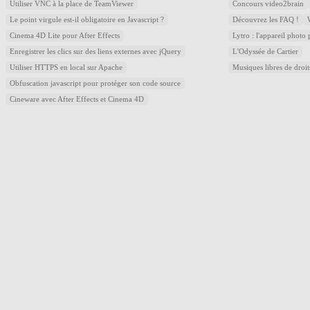
Utiliser VNC à la place de TeamViewer
Concours video2brain
Le point virgule est-il obligatoire en Javascript ?
Découvrez les FAQ !
Cinema 4D Lite pour After Effects
Lytro : l'appareil photo
Enregistrer les clics sur des liens externes avec jQuery
L'Odyssée de Cartier
Utiliser HTTPS en local sur Apache
Musiques libres de droi
Obfuscation javascript pour protéger son code source
Cineware avec After Effects et Cinema 4D