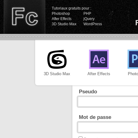
Tutoriaux gratuits pour :
Photoshop
PHP
After Effects
jQuery
3D Studio Max
WordPress
3D Studio Max
After Effects
Phot
Pseudo
Mot de passe