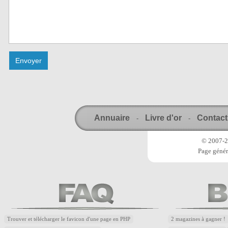
Annuaire
Livre d'or
Contact
-
-
© 2007-20
Page génér
Trouver et télécharger le favicon d'une page en PHP
2 magazines à gagner !