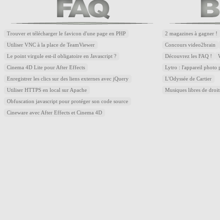
Trouver et télécharger le favicon d'une page en PHP
2 magazines à gagner !
Utiliser VNC à la place de TeamViewer
Concours video2brain
Le point virgule est-il obligatoire en Javascript ?
Découvrez les FAQ !
Cinema 4D Lite pour After Effects
Lytro : l'appareil photo
Enregistrer les clics sur des liens externes avec jQuery
L'Odyssée de Cartier
Utiliser HTTPS en local sur Apache
Musiques libres de droi
Obfuscation javascript pour protéger son code source
Cineware avec After Effects et Cinema 4D