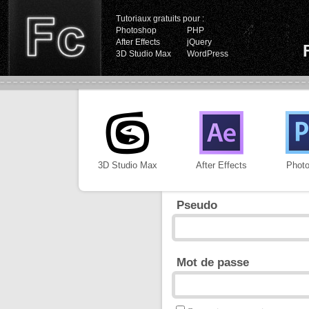
Tutoriaux gratuits pour :
Photoshop
PHP
After Effects
jQuery
3D Studio Max
WordPress
3D Studio Max
After Effects
Phot
Pseudo
Mot de passe