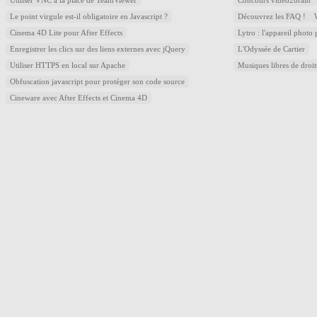
Utiliser VNC à la place de TeamViewer
Concours video2brain
Le point virgule est-il obligatoire en Javascript ?
Découvrez les FAQ !
Cinema 4D Lite pour After Effects
Lytro : l'appareil photo
Enregistrer les clics sur des liens externes avec jQuery
L'Odyssée de Cartier
Utiliser HTTPS en local sur Apache
Musiques libres de droi
Obfuscation javascript pour protéger son code source
Cineware avec After Effects et Cinema 4D