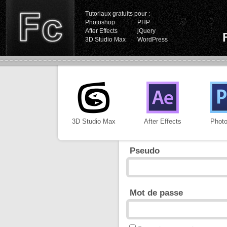
Tutoriaux gratuits pour :
Photoshop
PHP
After Effects
jQuery
3D Studio Max
WordPress
3D Studio Max
After Effects
Phot
Pseudo
Mot de passe