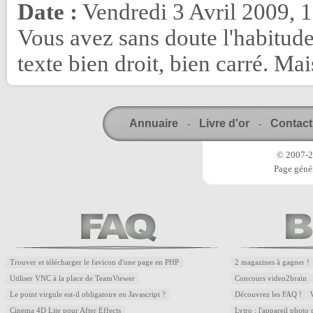
Date :
Vendredi 3 Avril 2009, 
Vous avez sans doute l'habitude d
texte bien droit, bien carré. Mai
Annuaire
Livre d'or
Contact
-
-
© 2007-20
Page génér
Trouver et télécharger le favicon d'une page en PHP
2 magazines à gagner !
Utiliser VNC à la place de TeamViewer
Concours video2brain
Le point virgule est-il obligatoire en Javascript ?
Découvrez les FAQ !
Cinema 4D Lite pour After Effects
Lytro : l'appareil photo