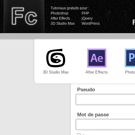
Tutoriaux gratuits pour :
Photoshop
PHP
After Effects
jQuery
3D Studio Max
WordPress
3D Studio Max
After Effects
Phot
Pseudo
Mot de passe