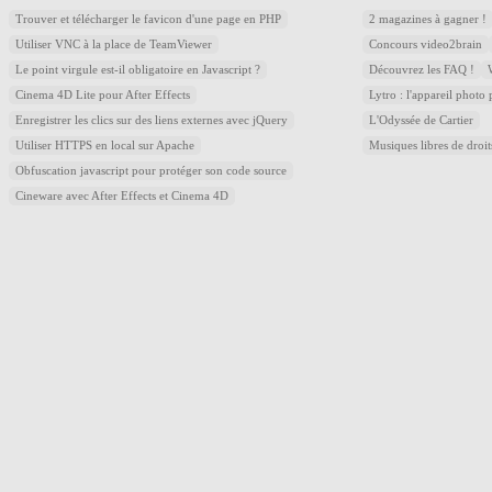
Trouver et télécharger le favicon d'une page en PHP
2 magazines à gagner !
Utiliser VNC à la place de TeamViewer
Concours video2brain
Le point virgule est-il obligatoire en Javascript ?
Découvrez les FAQ !
Cinema 4D Lite pour After Effects
Lytro : l'appareil photo
Enregistrer les clics sur des liens externes avec jQuery
L'Odyssée de Cartier
Utiliser HTTPS en local sur Apache
Musiques libres de droi
Obfuscation javascript pour protéger son code source
Cineware avec After Effects et Cinema 4D