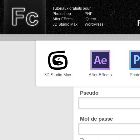
Tutoriaux gratuits pour :
Photoshop
PHP
After Effects
jQuery
3D Studio Max
WordPress
3D Studio Max
After Effects
Phot
Pseudo
Mot de passe