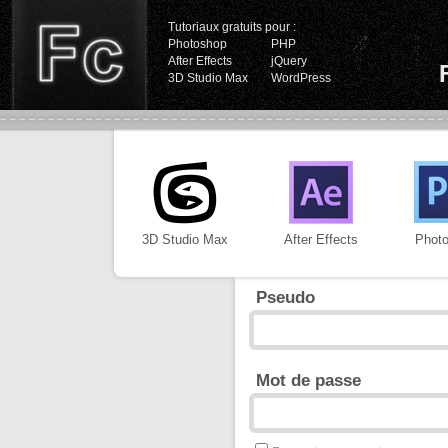
Tutoriaux gratuits pour :
Photoshop
PHP
After Effects
jQuery
3D Studio Max
WordPress
3D Studio Max
After Effects
Phot
Pseudo
Mot de passe