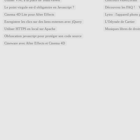
Utiliser VNC à la place de TeamViewer
Concours video2brain
Le point virgule est-il obligatoire en Javascript ?
Découvrez les FAQ !
Cinema 4D Lite pour After Effects
Lytro : l'appareil photo
Enregistrer les clics sur des liens externes avec jQuery
L'Odyssée de Cartier
Utiliser HTTPS en local sur Apache
Musiques libres de droi
Obfuscation javascript pour protéger son code source
Cineware avec After Effects et Cinema 4D