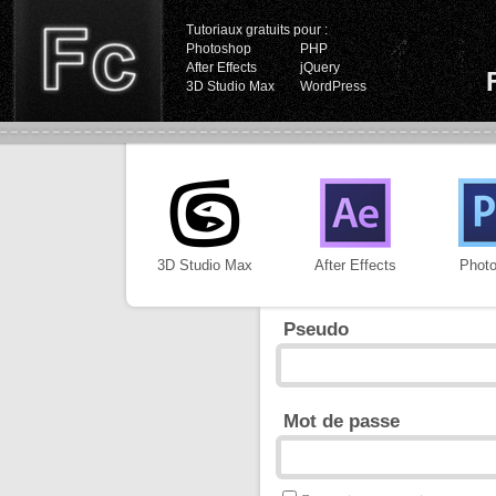
Tutoriaux gratuits pour :
Photoshop
PHP
After Effects
jQuery
3D Studio Max
WordPress
3D Studio Max
After Effects
Phot
Pseudo
Mot de passe