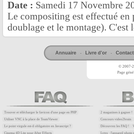
Date :
Samedi 17 Novembre 20
Le compositing est effectué en
doublage et le montage). C'est lo
Annuaire
Livre d'or
Contact
-
-
© 2007-20
Page génér
Trouver et télécharger le favicon d'une page en PHP
2 magazines à gagner !
Utiliser VNC à la place de TeamViewer
Concours video2brain
Le point virgule est-il obligatoire en Javascript ?
Découvrez les FAQ !
Cinema 4D Lite pour After Effects
Lytro : l'appareil photo