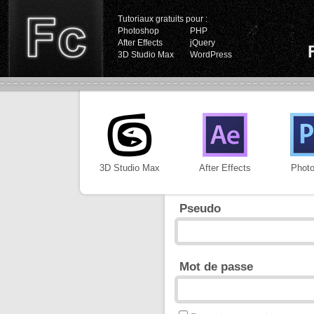
Tutoriaux gratuits pour :
Photoshop
PHP
After Effects
jQuery
3D Studio Max
WordPress
3D Studio Max
After Effects
Phot
Pseudo
Mot de passe