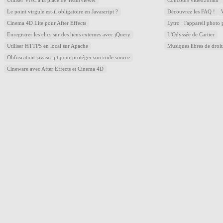
Utiliser VNC à la place de TeamViewer
Concours video2brain
Le point virgule est-il obligatoire en Javascript ?
Découvrez les FAQ !
Cinema 4D Lite pour After Effects
Lytro : l'appareil photo
Enregistrer les clics sur des liens externes avec jQuery
L'Odyssée de Cartier
Utiliser HTTPS en local sur Apache
Musiques libres de droi
Obfuscation javascript pour protéger son code source
Cineware avec After Effects et Cinema 4D