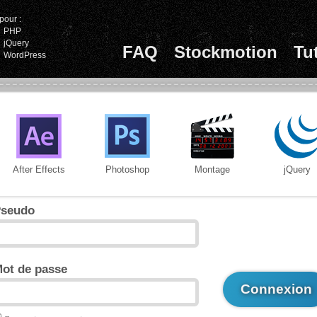
pour :
PHP
jQuery
FAQ
Stockmotion
Tu
WordPress
After Effects
Photoshop
Montage
jQuery
seudo
ot de passe