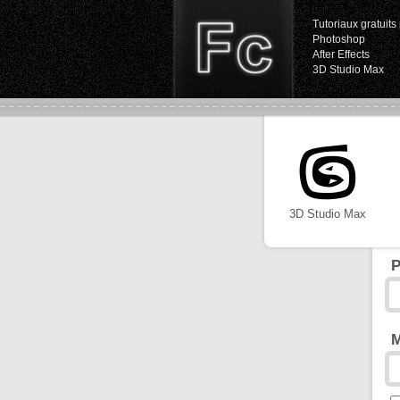
Tutoriaux gratuits 
Photoshop
After Effects
3D Studio Max
3D Studio Max
P
M