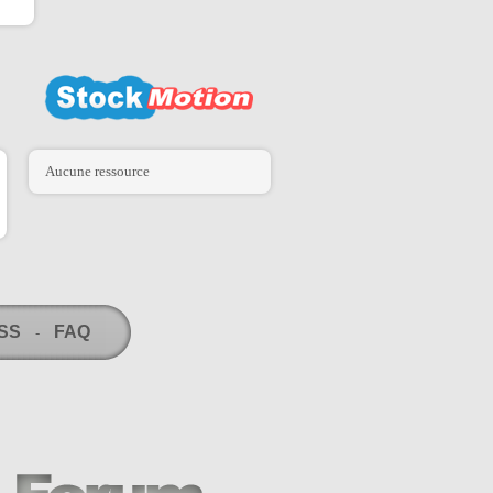
Aucune ressource
RSS
FAQ
-