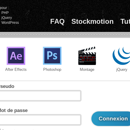
pour :
PHP
jQuery
FAQ
Stockmotion
Tu
WordPress
After Effects
Photoshop
Montage
jQuery
seudo
ot de passe