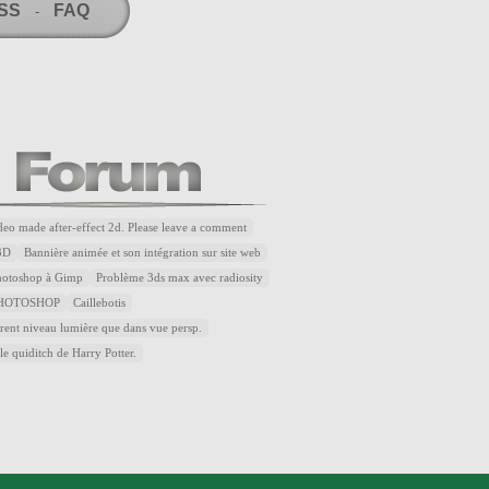
RSS
FAQ
-
ideo made after-effect 2d. Please leave a comment
3D
Bannière animée et son intégration sur site web
Photoshop à Gimp
Problème 3ds max avec radiosity
HOTOSHOP
Caillebotis
rent niveau lumière que dans vue persp.
le quiditch de Harry Potter.