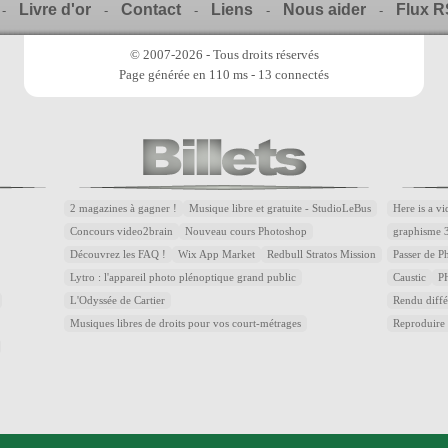
Livre d'or
Contact
Liens
Nous aider
Flux 
-
-
-
-
-
© 2007-2026 - Tous droits réservés
Page générée en 110 ms - 13 connectés
2 magazines à gagner !
Musique libre et gratuite - StudioLeBus
Here is a v
Concours video2brain
Nouveau cours Photoshop
graphisme 
Découvrez les FAQ !
Wix App Market
Redbull Stratos Mission
Passer de 
Lytro : l'appareil photo plénoptique grand public
Caustic
P
L'Odyssée de Cartier
Rendu diffé
Musiques libres de droits pour vos court-métrages
Reproduire 