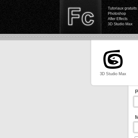
Tutoriaux gratuits 
Photoshop
After Effects
3D Studio Max
3D Studio Max
P
M