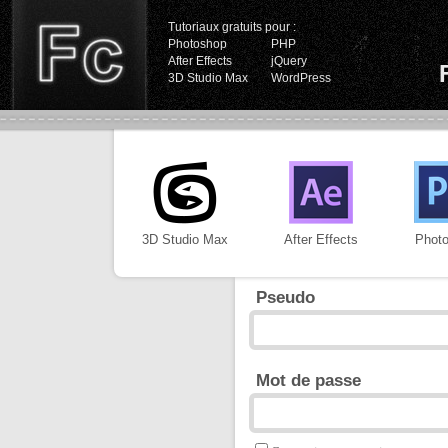
Tutoriaux gratuits pour :
Photoshop
PHP
After Effects
jQuery
3D Studio Max
WordPress
3D Studio Max
After Effects
Phot
Pseudo
Mot de passe