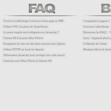
Trouver et télécharger le favicon d'une page en PHP
2 magazines à gagner !
Utiliser VNC à la place de TeamViewer
Concours video2brain
Le point virgule est-il obligatoire en Javascript ?
Découvrez les FAQ !
Cinema 4D Lite pour After Effects
Lytro : l'appareil photo
Enregistrer les clics sur des liens externes avec jQuery
L'Odyssée de Cartier
Utiliser HTTPS en local sur Apache
Musiques libres de droi
Obfuscation javascript pour protéger son code source
Cineware avec After Effects et Cinema 4D