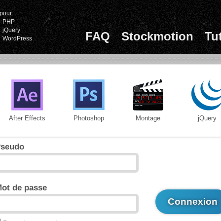
pour :
PHP
jQuery
FAQ
Stockmotion
Tu
WordPress
After Effects
Photoshop
Montage
jQuery
seudo
ot de passe