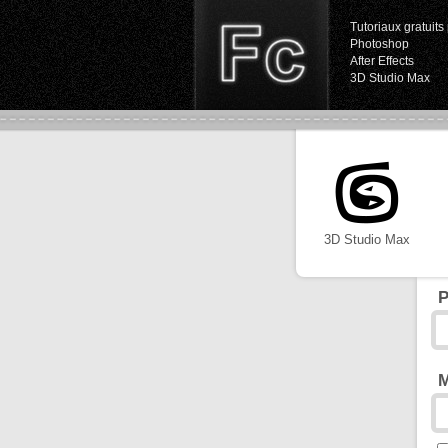
Tutoriaux gratuits 
Photoshop
After Effects
3D Studio Max
3D Studio Max
P
M