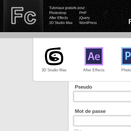
Tutoriaux gratuits pour :
Photoshop
PHP
After Effects
jQuery
3D Studio Max
WordPress
3D Studio Max
After Effects
Phot
Pseudo
Mot de passe