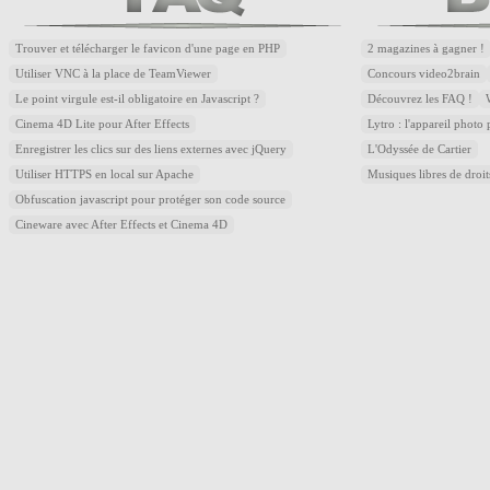
Trouver et télécharger le favicon d'une page en PHP
2 magazines à gagner !
Utiliser VNC à la place de TeamViewer
Concours video2brain
Le point virgule est-il obligatoire en Javascript ?
Découvrez les FAQ !
Cinema 4D Lite pour After Effects
Lytro : l'appareil photo
Enregistrer les clics sur des liens externes avec jQuery
L'Odyssée de Cartier
Utiliser HTTPS en local sur Apache
Musiques libres de droi
Obfuscation javascript pour protéger son code source
Cineware avec After Effects et Cinema 4D