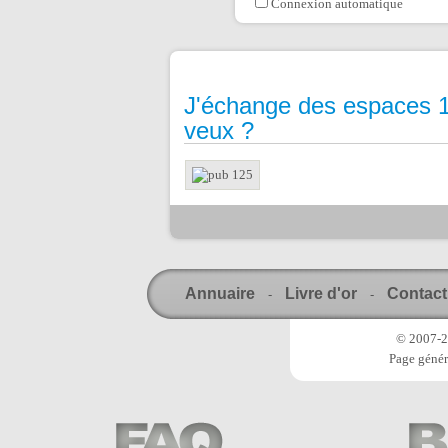
Connexion automatique
J'échange des espaces 1
veux ?
Annuaire
Livre d'or
Contact
-
-
© 2007-20
Page génér