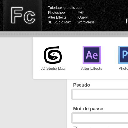
Tutoriaux gratuits pour :
Photoshop
PHP
After Effects
jQuery
3D Studio Max
WordPress
3D Studio Max
After Effects
Phot
Pseudo
Mot de passe