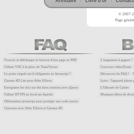
Annuaire
Livre d'or
Contact
-
-
© 2007-20
Page généré
Trouver et télécharger le favicon d'une page en PHP
2 magazines à gagner !
Utiliser VNC à la place de TeamViewer
Concours video2brain
Le point virgule est-il obligatoire en Javascript ?
Découvrez les FAQ !
Cinema 4D Lite pour After Effects
Lytro : l'appareil photo
Enregistrer les clics sur des liens externes avec jQuery
L'Odyssée de Cartier
Utiliser HTTPS en local sur Apache
Musiques libres de droi
Obfuscation javascript pour protéger son code source
Cineware avec After Effects et Cinema 4D