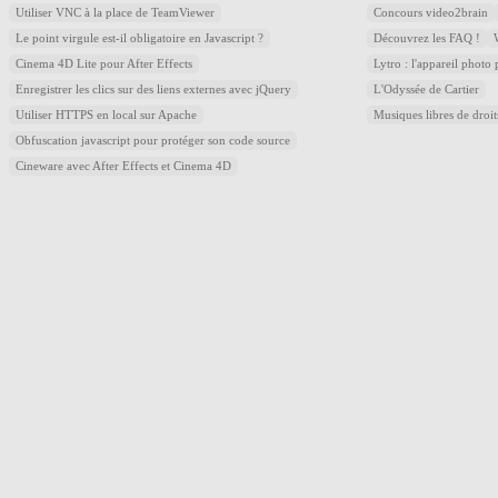
Utiliser VNC à la place de TeamViewer
Concours video2brain
Le point virgule est-il obligatoire en Javascript ?
Découvrez les FAQ !
Cinema 4D Lite pour After Effects
Lytro : l'appareil photo
Enregistrer les clics sur des liens externes avec jQuery
L'Odyssée de Cartier
Utiliser HTTPS en local sur Apache
Musiques libres de droi
Obfuscation javascript pour protéger son code source
Cineware avec After Effects et Cinema 4D