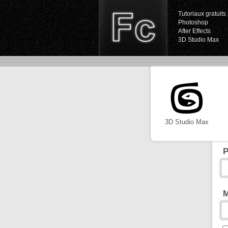
Tutoriaux gratuits 
Photoshop
After Effects
3D Studio Max
3D Studio Max
P
M