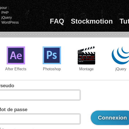
pour :
PHP
jQuery
FAQ
Stockmotion
Tu
WordPress
After Effects
Photoshop
Montage
jQuery
seudo
ot de passe