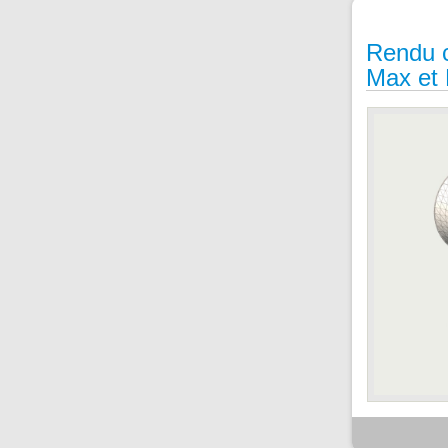
Rendu c
Max et 