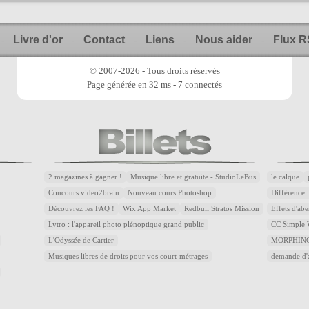
Livre d'or
Contact
Liens
Nous aider
Flux 
-
-
-
-
-
© 2007-2026 - Tous droits réservés
Page générée en 32 ms - 7 connectés
2 magazines à gagner !
Musique libre et gratuite - StudioLeBus
le calque
Concours video2brain
Nouveau cours Photoshop
Différence 
Découvrez les FAQ !
Wix App Market
Redbull Stratos Mission
Effets d'abe
Lytro : l'appareil photo plénoptique grand public
CC Simple W
L'Odyssée de Cartier
MORPHING
Musiques libres de droits pour vos court-métrages
demande d'