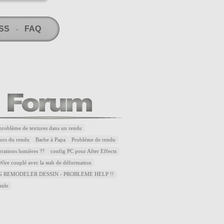
RSS
FAQ
-
problème de textures dans un rendu
lors du rendu
Barbe à Papa
Probléme de rendu
rrations lumières ??
config PC pour After Effects
ire couplé avec la stab de déformation
 REMODELER DESSIN - PROBLEME HELP !!
aide