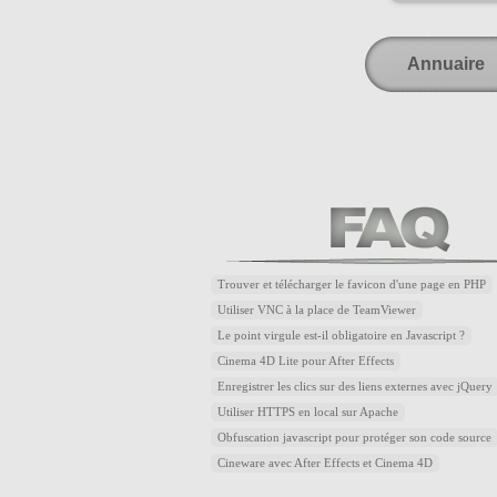
Annuaire
Trouver et télécharger le favicon d'une page en PHP
Utiliser VNC à la place de TeamViewer
Le point virgule est-il obligatoire en Javascript ?
Cinema 4D Lite pour After Effects
Enregistrer les clics sur des liens externes avec jQuery
Utiliser HTTPS en local sur Apache
Obfuscation javascript pour protéger son code source
Cineware avec After Effects et Cinema 4D