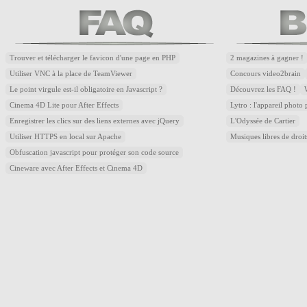
Trouver et télécharger le favicon d'une page en PHP
2 magazines à gagner !
Utiliser VNC à la place de TeamViewer
Concours video2brain
Le point virgule est-il obligatoire en Javascript ?
Découvrez les FAQ !
Cinema 4D Lite pour After Effects
Lytro : l'appareil photo
Enregistrer les clics sur des liens externes avec jQuery
L'Odyssée de Cartier
Utiliser HTTPS en local sur Apache
Musiques libres de droi
Obfuscation javascript pour protéger son code source
Cineware avec After Effects et Cinema 4D