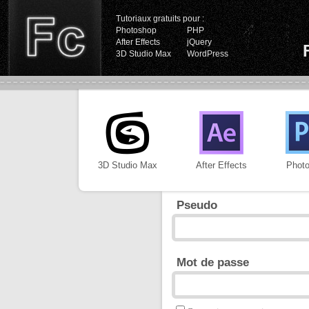
Tutoriaux gratuits pour :
Photoshop
PHP
After Effects
jQuery
3D Studio Max
WordPress
3D Studio Max
After Effects
Phot
Pseudo
Mot de passe