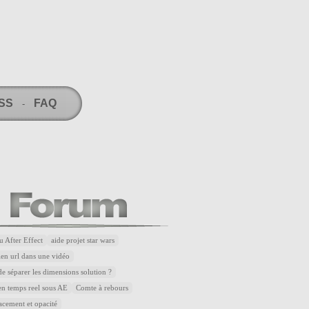
RSS
FAQ
-
u After Effect
aide projet star wars
lien url dans une vidéo
de séparer les dimensions solution ?
n temps reel sous AE
Comte à rebours
acement et opacité