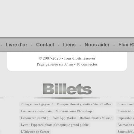
Livre d'or
Contact
Liens
Nous aider
Flux 
-
-
-
-
-
© 2007-2026 - Tous droits réservés
Page générée en 37 ms - 10 connectés
2 magazines à gagner !
Musique libre et gratuite - StudioLeBus
Erreur rend
Concours video2brain
Nouveau cours Photoshop
Insérer un 
Découvrez les FAQ !
Wix App Market
Redbull Stratos Mission
impossible 
Lytro : l'appareil photo plénoptique grand public
Animation e
L'Odyssée de Cartier
Soucis dépl