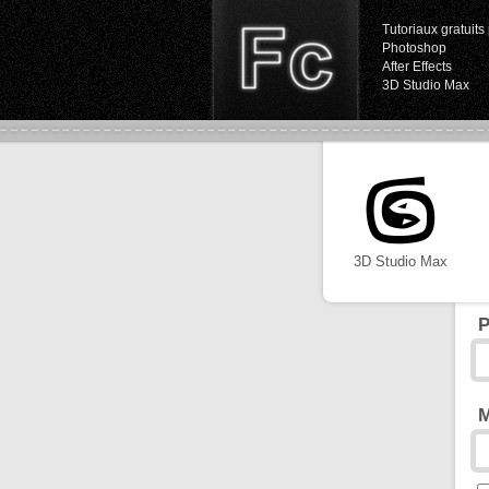
Tutoriaux gratuits 
Photoshop
After Effects
3D Studio Max
3D Studio Max
P
M