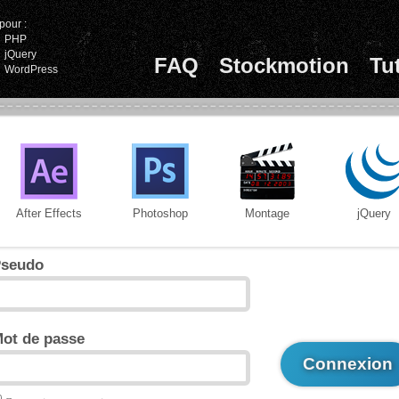
pour :
PHP
jQuery
FAQ
Stockmotion
Tu
WordPress
After Effects
Photoshop
Montage
jQuery
seudo
ot de passe