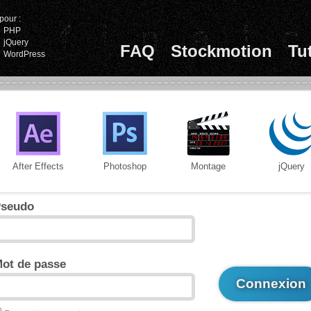
pour :
PHP
jQuery
FAQ
Stockmotion
Tu
WordPress
After Effects
Photoshop
Montage
jQuery
seudo
ot de passe