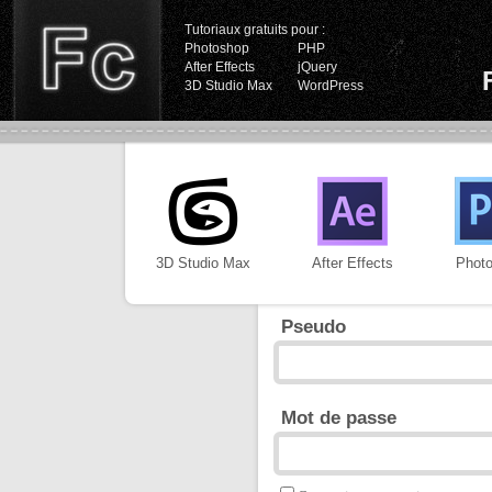
Tutoriaux gratuits pour :
Photoshop
PHP
After Effects
jQuery
3D Studio Max
WordPress
3D Studio Max
After Effects
Phot
Pseudo
Mot de passe