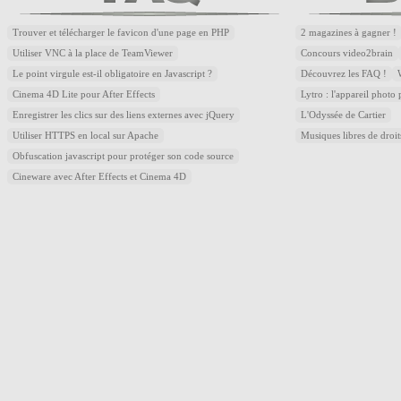
Trouver et télécharger le favicon d'une page en PHP
2 magazines à gagner !
Utiliser VNC à la place de TeamViewer
Concours video2brain
Le point virgule est-il obligatoire en Javascript ?
Découvrez les FAQ !
Cinema 4D Lite pour After Effects
Lytro : l'appareil photo
Enregistrer les clics sur des liens externes avec jQuery
L'Odyssée de Cartier
Utiliser HTTPS en local sur Apache
Musiques libres de droi
Obfuscation javascript pour protéger son code source
Cineware avec After Effects et Cinema 4D