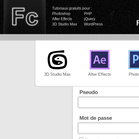
Tutoriaux gratuits pour :
Photoshop
PHP
After Effects
jQuery
3D Studio Max
WordPress
3D Studio Max
After Effects
Phot
Pseudo
Mot de passe