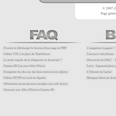
© 2007-20
Page génér
Trouver et télécharger le favicon d'une page en PHP
2 magazines à gagner !
Utiliser VNC à la place de TeamViewer
Concours video2brain
Le point virgule est-il obligatoire en Javascript ?
Découvrez les FAQ !
Cinema 4D Lite pour After Effects
Lytro : l'appareil photo
Enregistrer les clics sur des liens externes avec jQuery
L'Odyssée de Cartier
Utiliser HTTPS en local sur Apache
Musiques libres de droi
Obfuscation javascript pour protéger son code source
Cineware avec After Effects et Cinema 4D