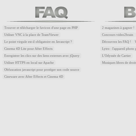
Trouver et télécharger le favicon d'une page en PHP
2 magazines à gagner !
Utiliser VNC à la place de TeamViewer
Concours video2brain
Le point virgule est-il obligatoire en Javascript ?
Découvrez les FAQ !
Cinema 4D Lite pour After Effects
Lytro : l'appareil photo
Enregistrer les clics sur des liens externes avec jQuery
L'Odyssée de Cartier
Utiliser HTTPS en local sur Apache
Musiques libres de droi
Obfuscation javascript pour protéger son code source
Cineware avec After Effects et Cinema 4D