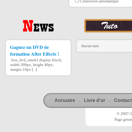
Connexion automatique
Gagnez un DVD de
Aucun tuto
formation After Effects !
.lien_dvd_emob{ display:block;
width:300px; height:40px;
margin:10px [...]
Annuaire
Livre d'or
Contact
-
-
© 2007-20
Page génér