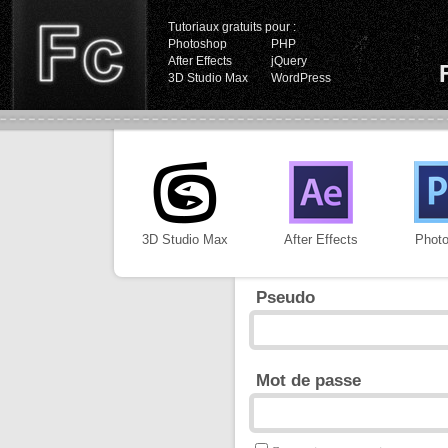
Tutoriaux gratuits pour :
Photoshop
PHP
After Effects
jQuery
3D Studio Max
WordPress
3D Studio Max
After Effects
Phot
Pseudo
Mot de passe