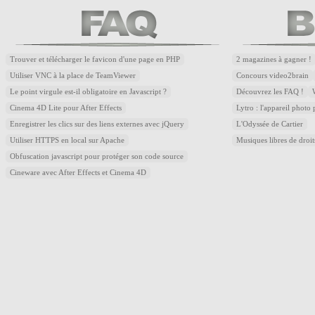
Trouver et télécharger le favicon d'une page en PHP
2 magazines à gagner !
Utiliser VNC à la place de TeamViewer
Concours video2brain
Le point virgule est-il obligatoire en Javascript ?
Découvrez les FAQ !
Cinema 4D Lite pour After Effects
Lytro : l'appareil photo
Enregistrer les clics sur des liens externes avec jQuery
L'Odyssée de Cartier
Utiliser HTTPS en local sur Apache
Musiques libres de droi
Obfuscation javascript pour protéger son code source
Cineware avec After Effects et Cinema 4D