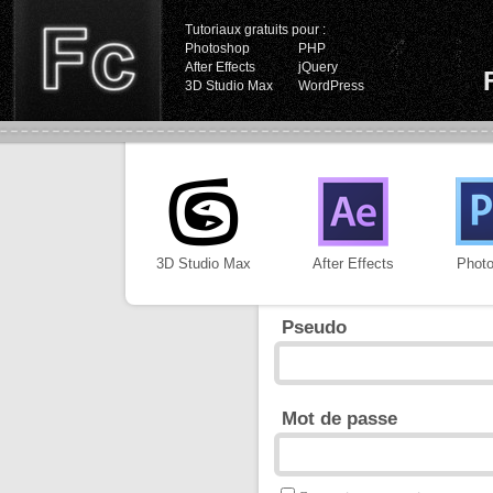
Tutoriaux gratuits pour :
Photoshop
PHP
After Effects
jQuery
3D Studio Max
WordPress
3D Studio Max
After Effects
Phot
Pseudo
Mot de passe