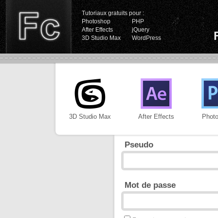
Tutoriaux gratuits pour :
Photoshop
PHP
After Effects
jQuery
3D Studio Max
WordPress
3D Studio Max
After Effects
Phot
Pseudo
Mot de passe