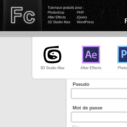
Tutoriaux gratuits pour :
Photoshop
PHP
After Effects
jQuery
3D Studio Max
WordPress
3D Studio Max
After Effects
Phot
Pseudo
Mot de passe