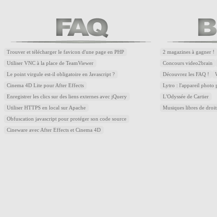
Trouver et télécharger le favicon d'une page en PHP
2 magazines à gagner !
Utiliser VNC à la place de TeamViewer
Concours video2brain
Le point virgule est-il obligatoire en Javascript ?
Découvrez les FAQ !
Cinema 4D Lite pour After Effects
Lytro : l'appareil photo
Enregistrer les clics sur des liens externes avec jQuery
L'Odyssée de Cartier
Utiliser HTTPS en local sur Apache
Musiques libres de droi
Obfuscation javascript pour protéger son code source
Cineware avec After Effects et Cinema 4D