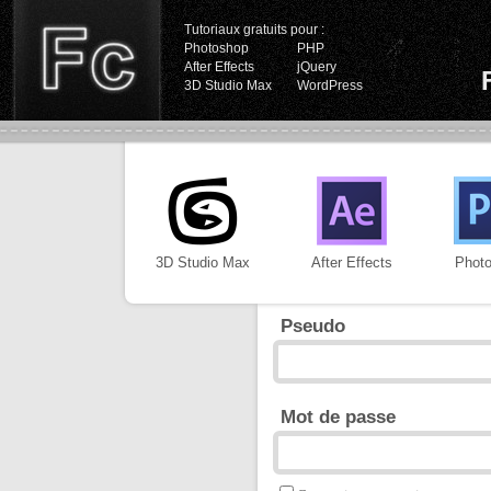
Tutoriaux gratuits pour :
Photoshop
PHP
After Effects
jQuery
3D Studio Max
WordPress
3D Studio Max
After Effects
Phot
Pseudo
Mot de passe