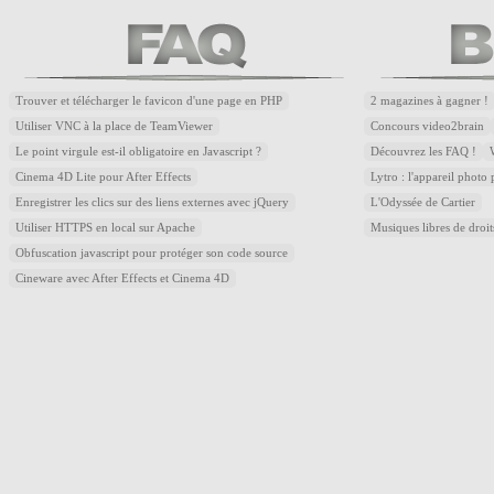
Trouver et télécharger le favicon d'une page en PHP
2 magazines à gagner !
Utiliser VNC à la place de TeamViewer
Concours video2brain
Le point virgule est-il obligatoire en Javascript ?
Découvrez les FAQ !
Cinema 4D Lite pour After Effects
Lytro : l'appareil photo
Enregistrer les clics sur des liens externes avec jQuery
L'Odyssée de Cartier
Utiliser HTTPS en local sur Apache
Musiques libres de droi
Obfuscation javascript pour protéger son code source
Cineware avec After Effects et Cinema 4D