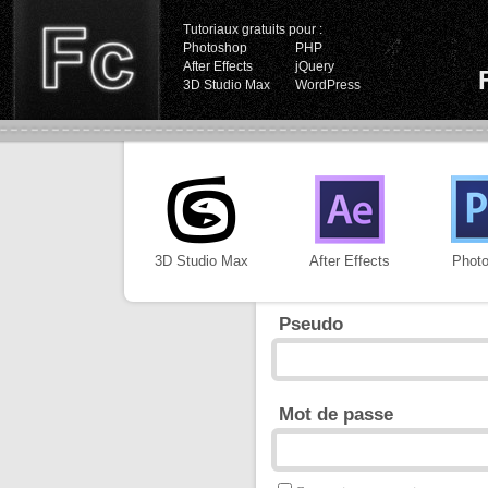
Tutoriaux gratuits pour :
Photoshop
PHP
After Effects
jQuery
3D Studio Max
WordPress
3D Studio Max
After Effects
Phot
Pseudo
Mot de passe