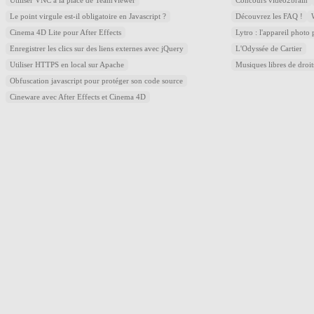
Utiliser VNC à la place de TeamViewer
Concours video2brain
Le point virgule est-il obligatoire en Javascript ?
Découvrez les FAQ !
Cinema 4D Lite pour After Effects
Lytro : l'appareil photo
Enregistrer les clics sur des liens externes avec jQuery
L'Odyssée de Cartier
Utiliser HTTPS en local sur Apache
Musiques libres de droi
Obfuscation javascript pour protéger son code source
Cineware avec After Effects et Cinema 4D