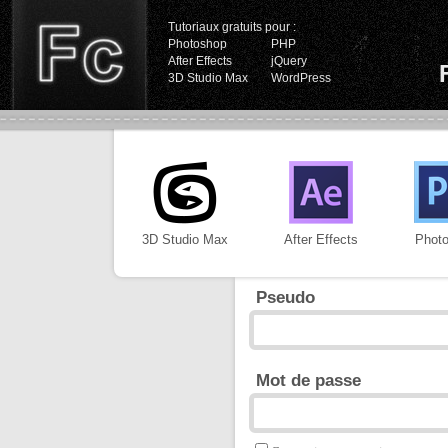
Tutoriaux gratuits pour :
Photoshop
PHP
After Effects
jQuery
3D Studio Max
WordPress
3D Studio Max
After Effects
Phot
Pseudo
Mot de passe