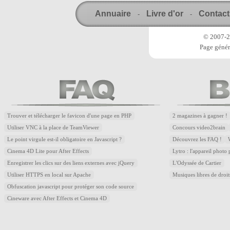
Annuaire
Livre d'or
Contact
-
-
© 2007-20
Page génér
Trouver et télécharger le favicon d'une page en PHP
2 magazines à gagner !
Utiliser VNC à la place de TeamViewer
Concours video2brain
Le point virgule est-il obligatoire en Javascript ?
Découvrez les FAQ !
Cinema 4D Lite pour After Effects
Lytro : l'appareil photo
Enregistrer les clics sur des liens externes avec jQuery
L'Odyssée de Cartier
Utiliser HTTPS en local sur Apache
Musiques libres de droi
Obfuscation javascript pour protéger son code source
Cineware avec After Effects et Cinema 4D