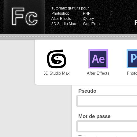
Tutoriaux gratuits pour :
Photoshop
PHP
After Effects
jQuery
3D Studio Max
WordPress
3D Studio Max
After Effects
Phot
Pseudo
Mot de passe