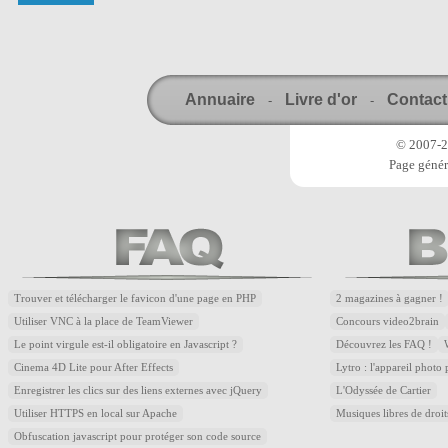
Annuaire
Livre d'or
Contact
-
-
© 2007-20
Page génér
Trouver et télécharger le favicon d'une page en PHP
2 magazines à gagner !
Utiliser VNC à la place de TeamViewer
Concours video2brain
Le point virgule est-il obligatoire en Javascript ?
Découvrez les FAQ !
Cinema 4D Lite pour After Effects
Lytro : l'appareil photo
Enregistrer les clics sur des liens externes avec jQuery
L'Odyssée de Cartier
Utiliser HTTPS en local sur Apache
Musiques libres de droi
Obfuscation javascript pour protéger son code source