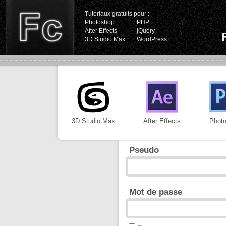
Tutoriaux gratuits pour :
Photoshop
PHP
After Effects
jQuery
3D Studio Max
WordPress
3D Studio Max
After Effects
Phot
Pseudo
Mot de passe