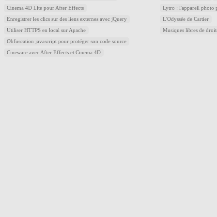
Cinema 4D Lite pour After Effects
Lytro : l'appareil photo
Enregistrer les clics sur des liens externes avec jQuery
L'Odyssée de Cartier
Utiliser HTTPS en local sur Apache
Musiques libres de droi
Obfuscation javascript pour protéger son code source
Cineware avec After Effects et Cinema 4D