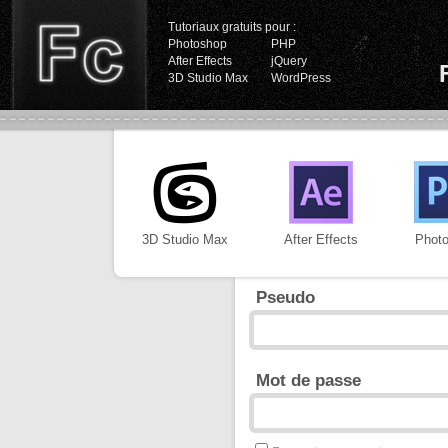
Tutoriaux gratuits pour :
Photoshop
PHP
After Effects
jQuery
3D Studio Max
WordPress
3D Studio Max
After Effects
Phot
Pseudo
Mot de passe