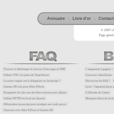
Annuaire
Livre d'or
Contact
-
-
© 2007-20
Page génér
Trouver et télécharger le favicon d'une page en PHP
2 magazines à gagner !
Utiliser VNC à la place de TeamViewer
Concours video2brain
Le point virgule est-il obligatoire en Javascript ?
Découvrez les FAQ !
Cinema 4D Lite pour After Effects
Lytro : l'appareil photo
Enregistrer les clics sur des liens externes avec jQuery
L'Odyssée de Cartier
Utiliser HTTPS en local sur Apache
Musiques libres de droi
Obfuscation javascript pour protéger son code source
Cineware avec After Effects et Cinema 4D