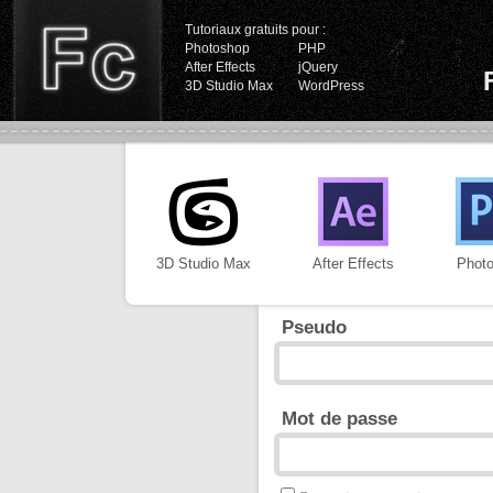
Tutoriaux gratuits pour :
Photoshop
PHP
After Effects
jQuery
3D Studio Max
WordPress
3D Studio Max
After Effects
Phot
Pseudo
Mot de passe