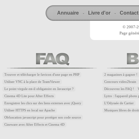
Annuaire
Livre d'or
Contact
-
-
© 2007-20
Page généré
Trouver et télécharger le favicon d'une page en PHP
2 magazines à gagner !
Utiliser VNC à la place de TeamViewer
Concours video2brain
Le point virgule est-il obligatoire en Javascript ?
Découvrez les FAQ !
Cinema 4D Lite pour After Effects
Lytro : l'appareil photo
Enregistrer les clics sur des liens externes avec jQuery
L'Odyssée de Cartier
Utiliser HTTPS en local sur Apache
Musiques libres de droi
Obfuscation javascript pour protéger son code source
Cineware avec After Effects et Cinema 4D