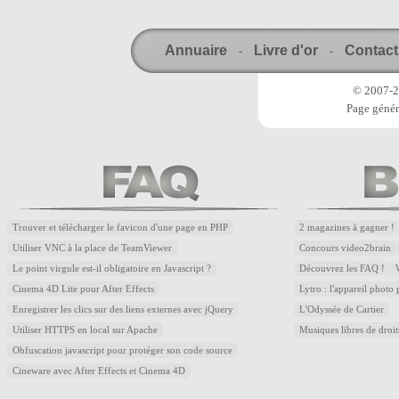
Annuaire
Livre d'or
Contact
-
-
© 2007-20
Page génér
Trouver et télécharger le favicon d'une page en PHP
2 magazines à gagner !
Utiliser VNC à la place de TeamViewer
Concours video2brain
Le point virgule est-il obligatoire en Javascript ?
Découvrez les FAQ !
Cinema 4D Lite pour After Effects
Lytro : l'appareil photo
Enregistrer les clics sur des liens externes avec jQuery
L'Odyssée de Cartier
Utiliser HTTPS en local sur Apache
Musiques libres de droi
Obfuscation javascript pour protéger son code source
Cineware avec After Effects et Cinema 4D