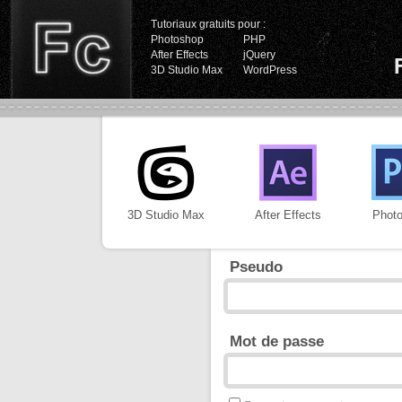
Tutoriaux gratuits pour :
Photoshop
PHP
After Effects
jQuery
3D Studio Max
WordPress
3D Studio Max
After Effects
Phot
Pseudo
Mot de passe