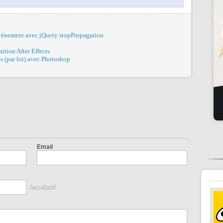
vénement avec jQuery stopPropagation
ition After Effects
 (par lot) avec Photoshop
Email
facultatif