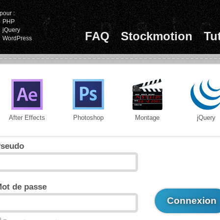
pour :
PHP
jQuery
FAQ
Stockmotion
Tu
WordPress
After Effects
Photoshop
Montage
jQuery
seudo
ot de passe