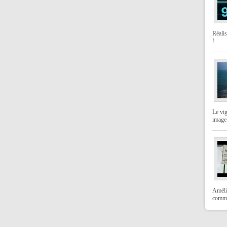
Réali
!
Le vi
image
Amélio
comme