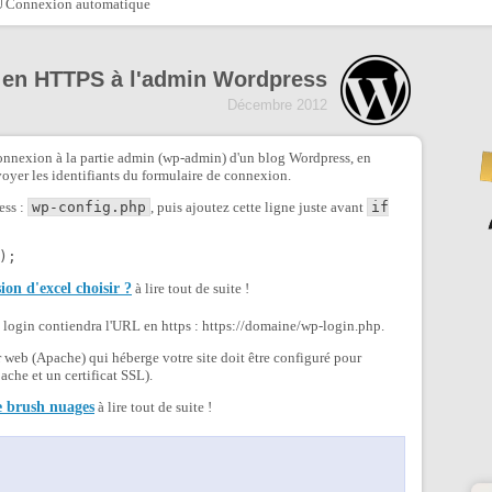
Connexion automatique
n en HTTPS à l'admin Wordpress
Décembre 2012
connexion à la partie admin (wp-admin) d'un blog Wordpress, en
oyer les identifiants du formulaire de connexion.
ess :
wp-config.php
, puis ajoutez cette ligne juste avant
if
);
ion d'excel choisir ?
à lire tout de suite !
e login contiendra l'URL en https : https://domaine/wp-login.php.
 web (Apache) qui héberge votre site doit être configuré pour
che et un certificat SSL).
e brush nuages
à lire tout de suite !