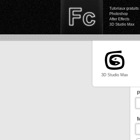
Tutoriaux gratuits 
Photoshop
After Effects
3D Studio Max
3D Studio Max
P
M