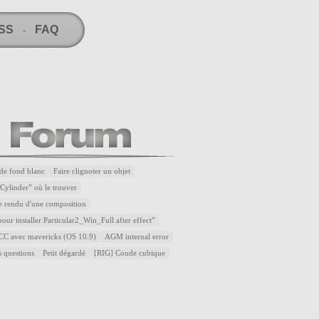
RSS
FAQ
-
de fond blanc
Faire clignoter un objet
Cylinder” où le trouver
e rendu d'une composition
our installer Particular2_Win_Full after effect”
t CC avec mavericks (OS 10.9)
AGM internal error
s questions
Petit dégardé
[RIG] Coude cubique