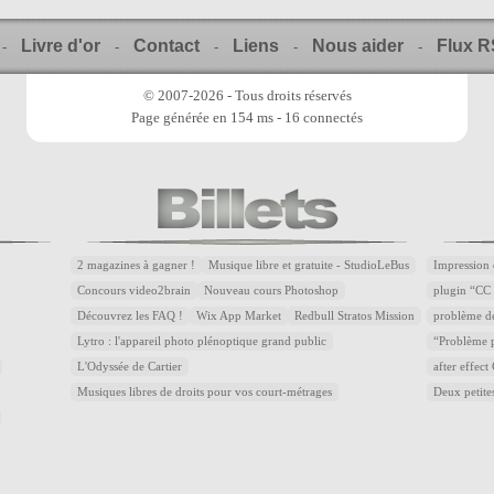
Livre d'or
Contact
Liens
Nous aider
Flux 
-
-
-
-
-
© 2007-2026 - Tous droits réservés
Page générée en 154 ms - 16 connectés
2 magazines à gagner !
Musique libre et gratuite - StudioLeBus
Impression 
Concours video2brain
Nouveau cours Photoshop
plugin “CC 
Découvrez les FAQ !
Wix App Market
Redbull Stratos Mission
problème d
Lytro : l'appareil photo plénoptique grand public
“Problème p
L'Odyssée de Cartier
after effec
Musiques libres de droits pour vos court-métrages
Deux petite