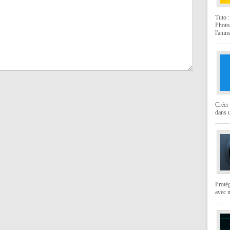
Tuto 
Photo
l'anim
Créer 
dans u
Protég
avec 