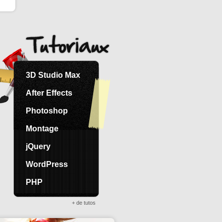
3D Studio Max
After Effects
Photoshop
Montage
jQuery
WordPress
PHP
+ de tutos