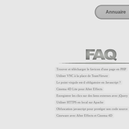
Annuaire
Trouver et télécharger le favicon d'une page en PHP
Utiliser VNC à la place de TeamViewer
Le point virgule est-il obligatoire en Javascript ?
Cinema 4D Lite pour After Effects
Enregistrer les clics sur des liens externes avec jQuery
Utiliser HTTPS en local sur Apache
Obfuscation javascript pour protéger son code source
Cineware avec After Effects et Cinema 4D