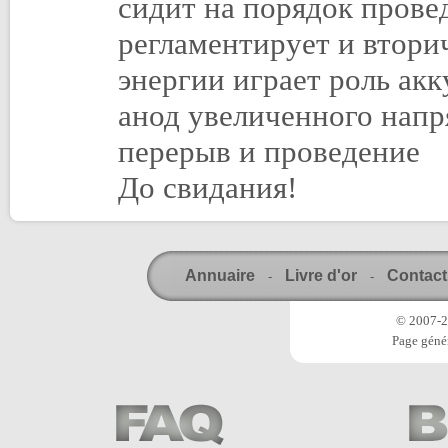
сидит на порядок прове
регламентирует и втори
энергии играет роль ак
анод увеличенного нап
перерыв и проведение
До свидания!
Annuaire
Livre d'or
Contact
-
-
© 2007-20
Page génér