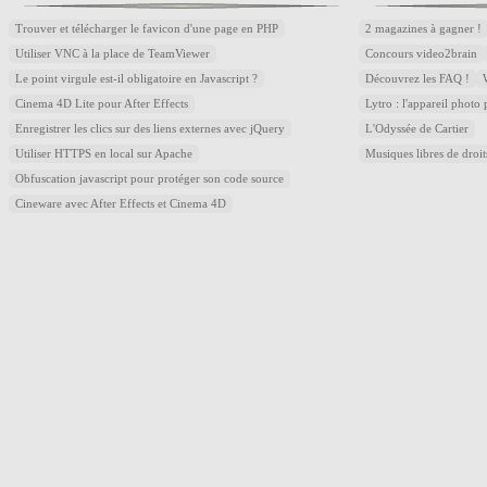
Trouver et télécharger le favicon d'une page en PHP
2 magazines à gagner !
Utiliser VNC à la place de TeamViewer
Concours video2brain
Le point virgule est-il obligatoire en Javascript ?
Découvrez les FAQ !
Cinema 4D Lite pour After Effects
Lytro : l'appareil photo
Enregistrer les clics sur des liens externes avec jQuery
L'Odyssée de Cartier
Utiliser HTTPS en local sur Apache
Musiques libres de droi
Obfuscation javascript pour protéger son code source
Cineware avec After Effects et Cinema 4D