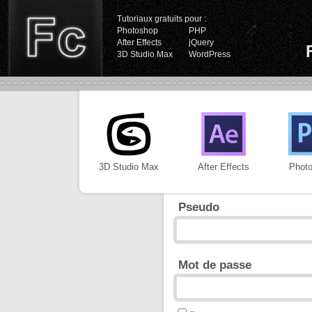
Tutoriaux gratuits pour :
Photoshop
PHP
After Effects
jQuery
3D Studio Max
WordPress
3D Studio Max
After Effects
Phot
Pseudo
Mot de passe