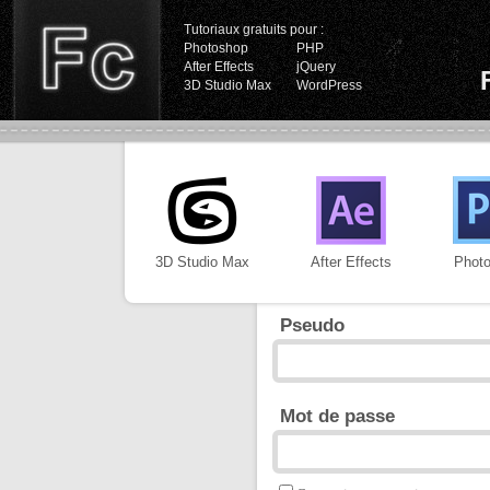
Tutoriaux gratuits pour :
Photoshop
PHP
After Effects
jQuery
3D Studio Max
WordPress
3D Studio Max
After Effects
Phot
Pseudo
Mot de passe