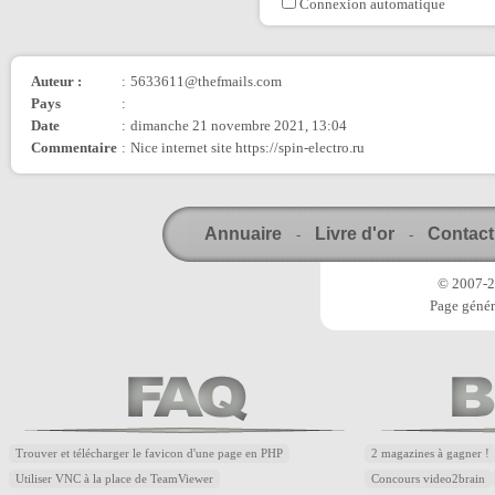
Connexion automatique
Auteur :
:
5633611@thefmails.com
Pays
:
Date
:
dimanche 21 novembre 2021, 13:04
Commentaire
:
Nice internet site https://spin-electro.ru
Annuaire
Livre d'or
Contact
-
-
© 2007-20
Page génér
Trouver et télécharger le favicon d'une page en PHP
2 magazines à gagner !
Utiliser VNC à la place de TeamViewer
Concours video2brain