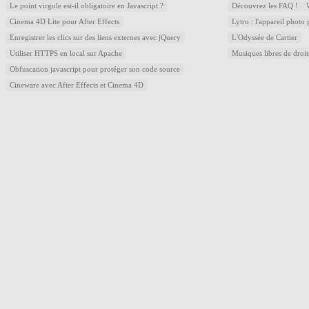
Le point virgule est-il obligatoire en Javascript ?
Découvrez les FAQ !
Cinema 4D Lite pour After Effects
Lytro : l'appareil photo
Enregistrer les clics sur des liens externes avec jQuery
L'Odyssée de Cartier
Utiliser HTTPS en local sur Apache
Musiques libres de droi
Obfuscation javascript pour protéger son code source
Cineware avec After Effects et Cinema 4D