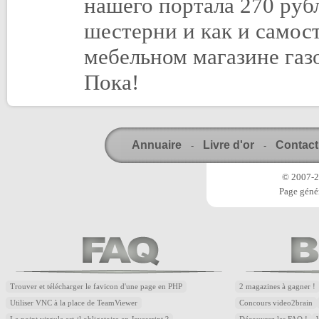
нашего портала 270 руб
шестерни и как и самос
мебельном магазине газ
Пока!
Annuaire
Livre d'or
Contact
-
-
© 2007-20
Page génér
Trouver et télécharger le favicon d'une page en PHP
2 magazines à gagner !
Utiliser VNC à la place de TeamViewer
Concours video2brain