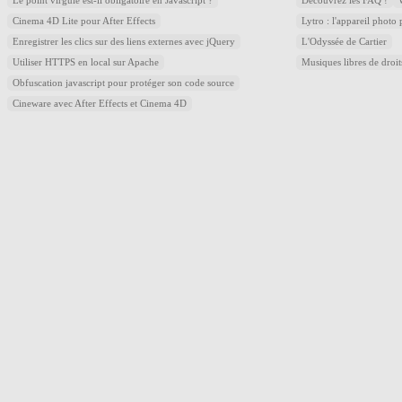
Le point virgule est-il obligatoire en Javascript ?
Découvrez les FAQ !
Cinema 4D Lite pour After Effects
Lytro : l'appareil photo
Enregistrer les clics sur des liens externes avec jQuery
L'Odyssée de Cartier
Utiliser HTTPS en local sur Apache
Musiques libres de droi
Obfuscation javascript pour protéger son code source
Cineware avec After Effects et Cinema 4D