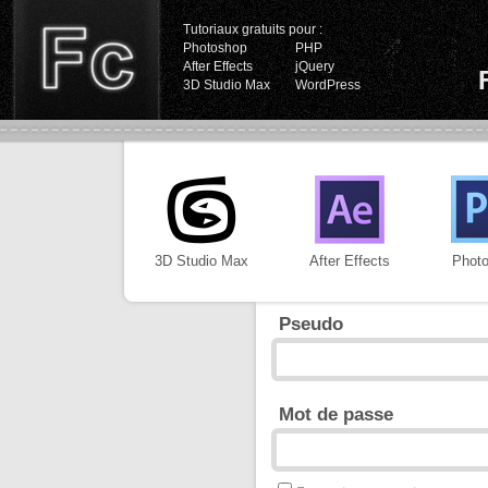
Tutoriaux gratuits pour :
Photoshop
PHP
After Effects
jQuery
3D Studio Max
WordPress
3D Studio Max
After Effects
Phot
Pseudo
Mot de passe