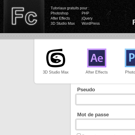
Tutoriaux gratuits pour :
Photoshop
PHP
After Effects
jQuery
3D Studio Max
WordPress
3D Studio Max
After Effects
Phot
Pseudo
Mot de passe