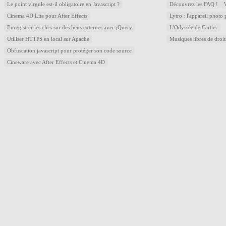
Le point virgule est-il obligatoire en Javascript ?
Découvrez les FAQ !
Cinema 4D Lite pour After Effects
Lytro : l'appareil photo
Enregistrer les clics sur des liens externes avec jQuery
L'Odyssée de Cartier
Utiliser HTTPS en local sur Apache
Musiques libres de droi
Obfuscation javascript pour protéger son code source
Cineware avec After Effects et Cinema 4D