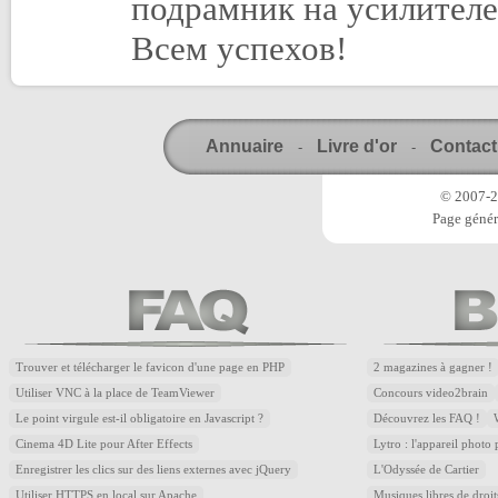
подрамник на усилителе
Всем успехов!
Annuaire
Livre d'or
Contact
-
-
© 2007-20
Page génér
Trouver et télécharger le favicon d'une page en PHP
2 magazines à gagner !
Utiliser VNC à la place de TeamViewer
Concours video2brain
Le point virgule est-il obligatoire en Javascript ?
Découvrez les FAQ !
Cinema 4D Lite pour After Effects
Lytro : l'appareil photo
Enregistrer les clics sur des liens externes avec jQuery
L'Odyssée de Cartier
Utiliser HTTPS en local sur Apache
Musiques libres de droi