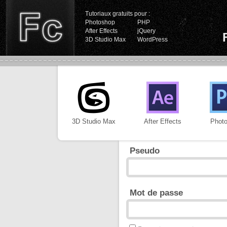
Tutoriaux gratuits pour :
Photoshop
PHP
After Effects
jQuery
3D Studio Max
WordPress
3D Studio Max
After Effects
Phot
Pseudo
Mot de passe