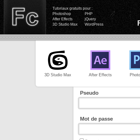
Tutoriaux gratuits pour :
Photoshop
PHP
After Effects
jQuery
3D Studio Max
WordPress
3D Studio Max
After Effects
Phot
Pseudo
Mot de passe