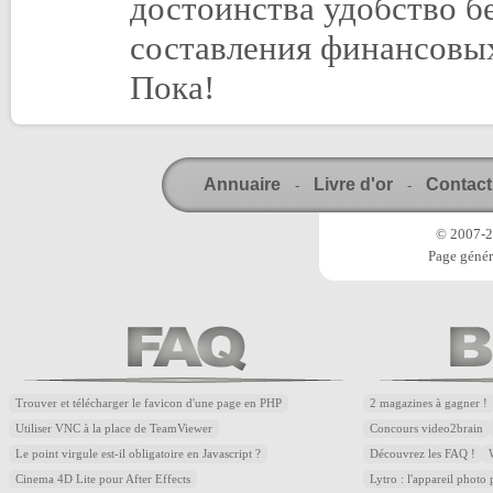
достоинства удобство б
составления финансовы
Пока!
Annuaire
Livre d'or
Contact
-
-
© 2007-20
Page génér
Trouver et télécharger le favicon d'une page en PHP
2 magazines à gagner !
Utiliser VNC à la place de TeamViewer
Concours video2brain
Le point virgule est-il obligatoire en Javascript ?
Découvrez les FAQ !
Cinema 4D Lite pour After Effects
Lytro : l'appareil photo