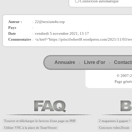
Connexion automatique
Auteur :
:
22@nexium4u.top
Pays
:
Date
:
vendredi 5 novembre 2021, 13:17
Commentaire
:
<a href="https://priscilwheel8.wordpress.com/2021/11/03/re
Annuaire
Livre d'or
Contact
-
-
© 2007-20
Page génér
Trouver et télécharger le favicon d'une page en PHP
2 magazines à gagner !
Utiliser VNC à la place de TeamViewer
Concours video2brain