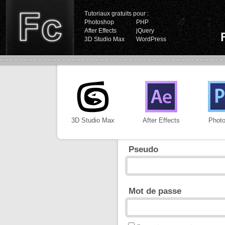
Tutoriaux gratuits pour :
Photoshop
PHP
After Effects
jQuery
3D Studio Max
WordPress
3D Studio Max
After Effects
Phot
Pseudo
Mot de passe