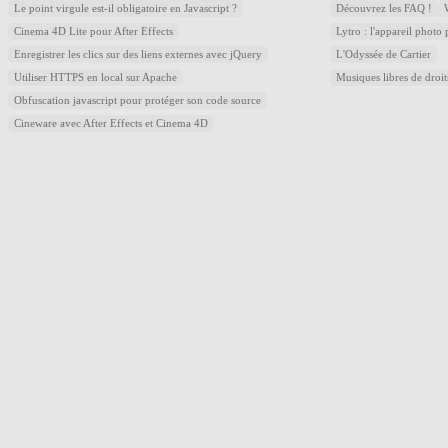
Le point virgule est-il obligatoire en Javascript ?
Découvrez les FAQ !
Cinema 4D Lite pour After Effects
Lytro : l'appareil photo
Enregistrer les clics sur des liens externes avec jQuery
L'Odyssée de Cartier
Utiliser HTTPS en local sur Apache
Musiques libres de droi
Obfuscation javascript pour protéger son code source
Cineware avec After Effects et Cinema 4D