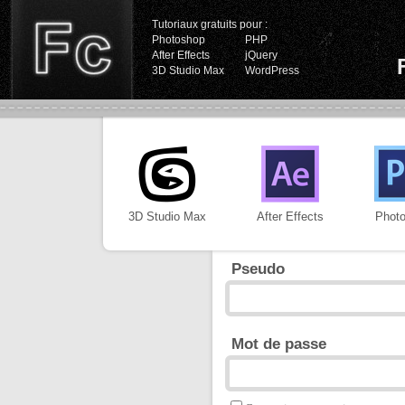
Tutoriaux gratuits pour :
Photoshop
PHP
After Effects
jQuery
3D Studio Max
WordPress
3D Studio Max
After Effects
Phot
Pseudo
Mot de passe