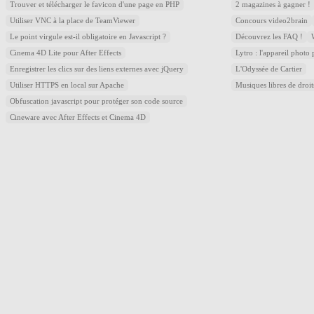
Trouver et télécharger le favicon d'une page en PHP
2 magazines à gagner !
Utiliser VNC à la place de TeamViewer
Concours video2brain
Le point virgule est-il obligatoire en Javascript ?
Découvrez les FAQ !
Cinema 4D Lite pour After Effects
Lytro : l'appareil photo
Enregistrer les clics sur des liens externes avec jQuery
L'Odyssée de Cartier
Utiliser HTTPS en local sur Apache
Musiques libres de droi
Obfuscation javascript pour protéger son code source
Cineware avec After Effects et Cinema 4D