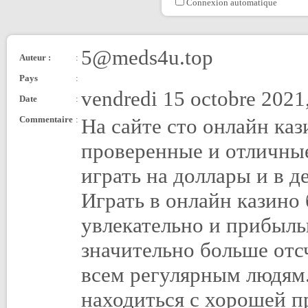
Connexion automatique
5@meds4u.top
Auteur :
:
Pays
:
vendredi 15 octobre 2021
Date
:
Commentaire
:
На сайте сто онлайн ка
проверенные и отличны
играть на доллары и в д
Играть в онлайн казино 
увлекательно и прибыль
значительно больше от
всем регулярным людям.
находиться с хорошей 