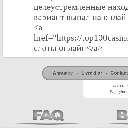
целеустремленные нахо
вариант выпал на онлайн
<a
href="https://top100casi
слоты онлайн</a>
Annuaire
Livre d'or
Contact
-
-
© 2007-20
Page généré