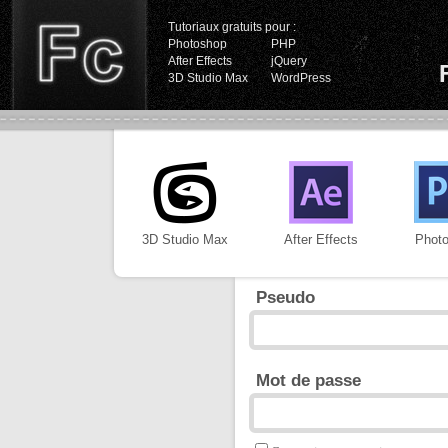
Tutoriaux gratuits pour :
Photoshop
PHP
After Effects
jQuery
3D Studio Max
WordPress
3D Studio Max
After Effects
Phot
Pseudo
Mot de passe