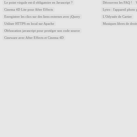
Le point virgule est-il obligatoire en Javascript ?
Découvrez les FAQ !
Cinema 4D Lite pour After Effects
Lytro : l'appareil photo
Enregistrer les clics sur des liens externes avec jQuery
L'Odyssée de Cartier
Utiliser HTTPS en local sur Apache
Musiques libres de droi
Obfuscation javascript pour protéger son code source
Cineware avec After Effects et Cinema 4D