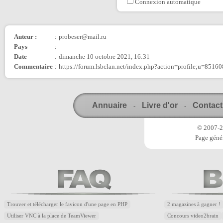
Connexion automatique
Auteur :
:
probeser@mail.ru
Pays
:
Date
:
dimanche 10 octobre 2021, 16:31
Commentaire
:
https://forum.lsbclan.net/index.php?action=profile;u=85160
Annuaire
Livre d'or
Contact
-
-
© 2007-20
Page génér
Trouver et télécharger le favicon d'une page en PHP
2 magazines à gagner !
Utiliser VNC à la place de TeamViewer
Concours video2brain