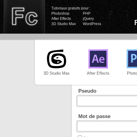
Tutoriaux gratuits pour :
Photoshop
PHP
After Effects
jQuery
3D Studio Max
WordPress
3D Studio Max
After Effects
Phot
Pseudo
Mot de passe