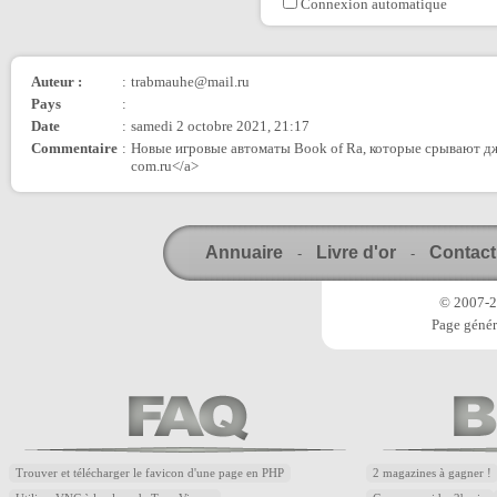
Connexion automatique
Auteur :
:
trabmauhe@mail.ru
Pays
:
Date
:
samedi 2 octobre 2021, 21:17
Commentaire
:
Новые игровые автоматы Book of Ra, которые срывают джек
com.ru</a>
Annuaire
Livre d'or
Contact
-
-
© 2007-20
Page génér
Trouver et télécharger le favicon d'une page en PHP
2 magazines à gagner !