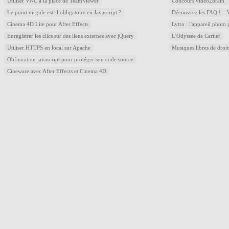
Utiliser VNC à la place de TeamViewer
Concours video2brain
Le point virgule est-il obligatoire en Javascript ?
Découvrez les FAQ !
Cinema 4D Lite pour After Effects
Lytro : l'appareil photo
Enregistrer les clics sur des liens externes avec jQuery
L'Odyssée de Cartier
Utiliser HTTPS en local sur Apache
Musiques libres de droi
Obfuscation javascript pour protéger son code source
Cineware avec After Effects et Cinema 4D