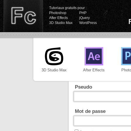
Tutoriaux gratuits pour :
Photoshop
PHP
After Effects
jQuery
3D Studio Max
WordPress
3D Studio Max
After Effects
Phot
Pseudo
Mot de passe