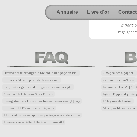
Annuaire
Livre d'or
Contact
-
-
© 2007-20
Page généré
Trouver et télécharger le favicon d'une page en PHP
2 magazines à gagner !
Utiliser VNC à la place de TeamViewer
Concours video2brain
Le point virgule est-il obligatoire en Javascript ?
Découvrez les FAQ !
Cinema 4D Lite pour After Effects
Lytro : l'appareil photo
Enregistrer les clics sur des liens externes avec jQuery
L'Odyssée de Cartier
Utiliser HTTPS en local sur Apache
Musiques libres de droi
Obfuscation javascript pour protéger son code source
Cineware avec After Effects et Cinema 4D