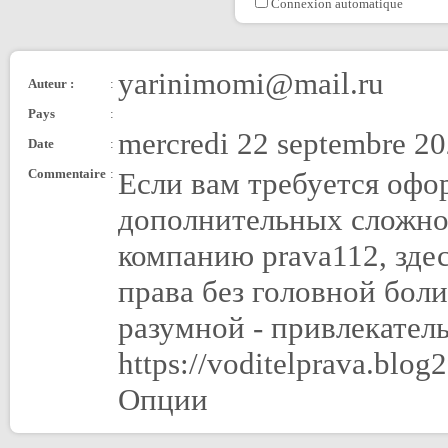
Connexion automatique
yarinimomi@mail.ru
Auteur :
:
Pays
:
mercredi 22 septembre 20
Date
:
Commentaire
:
Если вам требуется офо
дополнительных сложнос
компанию prava112, зде
права без головной боли
разумной - привлекател
https://voditelprava.bl
Опции