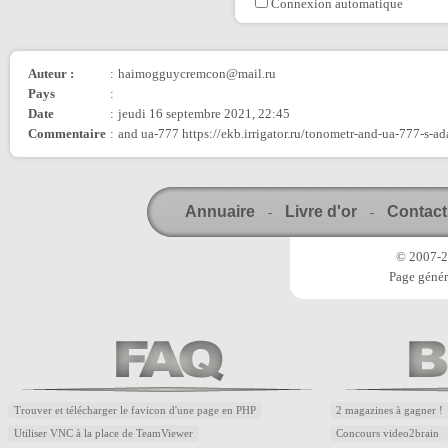
Connexion automatique
Auteur :
:
haimogguycremcon@mail.ru
Pays
:
Date
:
jeudi 16 septembre 2021, 22:45
Commentaire
:
and ua-777 https://ekb.irrigator.ru/tonometr-and-ua-777-s-a
Annuaire
Livre d'or
Contact
-
-
© 2007-20
Page génér
Trouver et télécharger le favicon d'une page en PHP
2 magazines à gagner !
Utiliser VNC à la place de TeamViewer
Concours video2brain