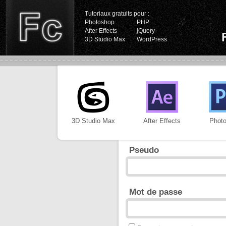
Tutoriaux gratuits pour :
Photoshop
PHP
After Effects
jQuery
3D Studio Max
WordPress
3D Studio Max
After Effects
Phot
Pseudo
Mot de passe