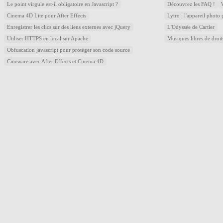
Le point virgule est-il obligatoire en Javascript ?
Découvrez les FAQ !
Cinema 4D Lite pour After Effects
Lytro : l'appareil photo
Enregistrer les clics sur des liens externes avec jQuery
L'Odyssée de Cartier
Utiliser HTTPS en local sur Apache
Musiques libres de droi
Obfuscation javascript pour protéger son code source
Cineware avec After Effects et Cinema 4D